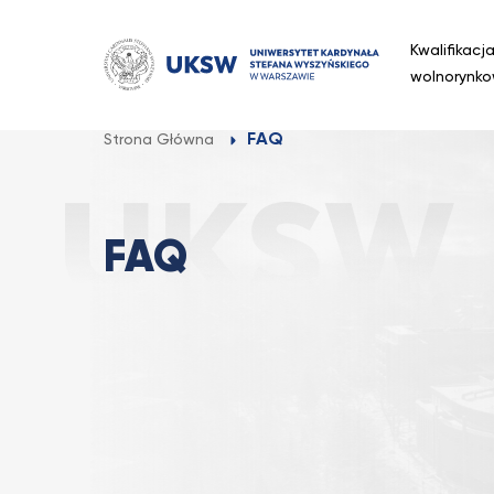
Przejdź
do
Kwalifikacj
treści
wolnorynk
FAQ
Strona Główna
FAQ