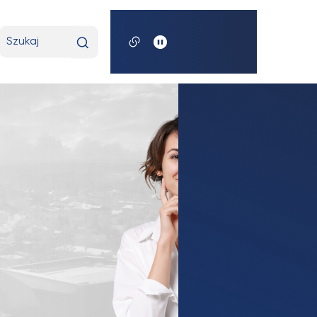
t
Wpisz
wyszukiwaną
frazę