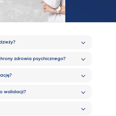
dzieży?
 ochrony zdrowia psychicznego?
kację?
o walidacji?