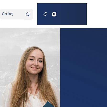
t
Wpisz
wyszukiwaną
frazę