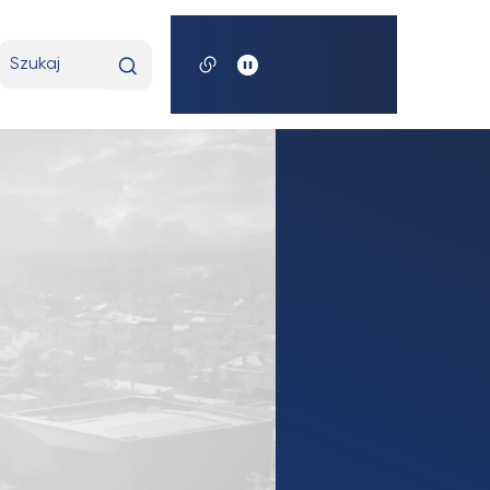
t
Wpisz
wyszukiwaną
frazę