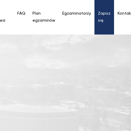
a
FAQ
Plan
Egzaminatorzy
Zapisz
Kontak
owa
egzaminów
się