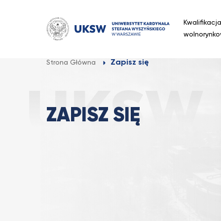
Przejdź
do
Kwalifikacj
treści
wolnorynk
Zapisz się
Strona Główna
ZAPISZ SIĘ